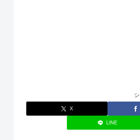
シ
X
LINE