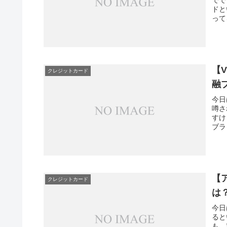
ドと
って
【V
クレジットカード
融
今日
噂さ
すけ
ブラ
【
クレジットカード
は
今日
ると
も、