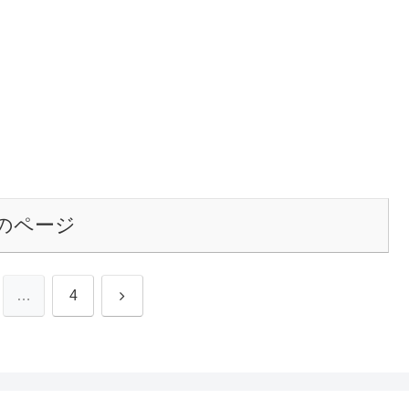
のページ
次
…
4
へ