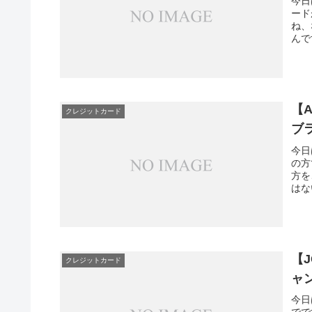
今日
ード
ね、
んで
【
クレジットカード
ブ
今日
の方
方を
はな
【
クレジットカード
ャ
今日
でで