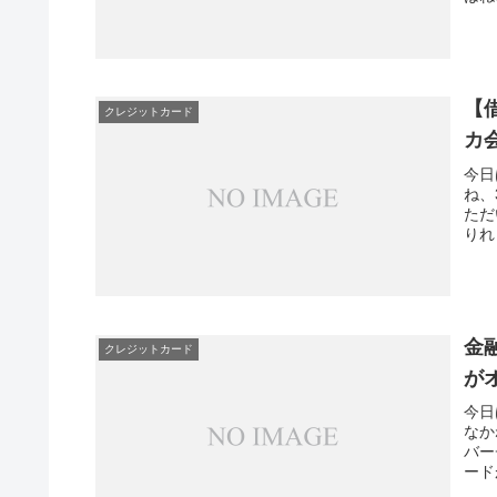
【
クレジットカード
カ
今日
ね、
ただ
りれ
金
クレジットカード
が
今日
なか
バー
ード