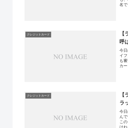
名で
【
クレジットカード
呼
今日
イフ
も審
カー
【
クレジットカード
ラ
今日
んで
この
はね