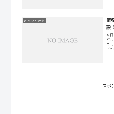
債
クレジットカード
談
今日
すね
まし
ドの
スポ