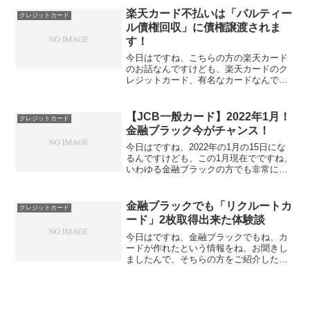
うことをお聞きしましたんで、そちらの
楽天カード不払いは「パルティー
クレジットカード
方をご紹介したいと思います...
ル債権回収」に債権譲渡されま
す！
今日はですね、こちらの方の楽天カード
のお話なんですけども、楽天カードのク
レジットカード、有名なカードなんです
が、当然ながらね、使った分は支払いし
ないといけませんよね。ただ、どうして
も、色んな諸事情でですね、カード代
【JCB一般カード】2022年1月！
クレジットカード
金、 使った利用代金が払え...
金融ブラック今がチャンス！
今日はですね、2022年の1月の15日にな
るんですけども、この1月現在でですね、
いわゆる金融ブラックの方でも非常にチ
ャンスがあるカードというのでご紹介さ
せていただきたいと思います。それが
ね、今映ってるんでわかるかと思うんで
金融ブラックでも「リクルートカ
クレジットカード
すけども、このjc...
ード」2枚取得出来た体験談
今日はですね、金融ブラックでもね、カ
ードが作れたという情報をね、お聞きし
ましたんで、そちらの方をご紹介したい
と思います。こちらの方ですね、これ
ね、視聴者様の方からね、情報教えてい
ただきました。ありがとうございます。
私は40代後半会社員、低属...