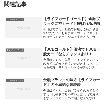
関連記事
【ライフカードゴールド】金融ブ
クレジットカード
ラックに神カードと呼ばれる理由
今日はですね、動画で何度かご紹介させ
ていただいておりますこのライフカード
のゴールドカードなんですけども、例え
ば消費者金融4件でも審査通過されたりと
かですね、あとはね、金融ブラックの方
でも神カードという風に言われていると
【JCBゴールド】否決でもJCB一
クレジットカード
いう形でね、ご紹介させ...
般カードならチャンスあり！
今日はですね、先日、メインチャンネル
の方でご紹介させていただきました。こ
ちらの方、JCBゴールド今がチャンス、
社内ブラックでも審査通過という内容を
ね、ご紹介させていただきました。この
内容を簡単に言いますと、今、JCBゴー
金融ブラックの味方【ライフカー
クレジットカード
ルドカードは非常にね...
ド】の不思議な体験談
今日はですね、金融ブラックの方でもで
すね、比較的作りやすいと言われており
ますライフカードのご紹介なんですけど
も、このライフカード取得の際にです
ね、ちょっと不思議な体験をされたとい