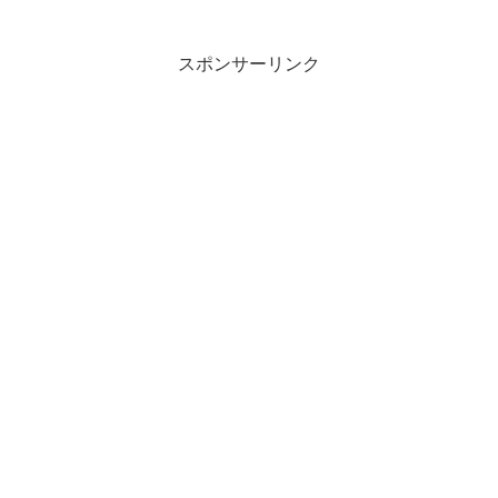
すれば、今すぐに5万円を借りられる方法
がありますというね、内容をちょっとご
紹介させていただき...
スポンサーリンク