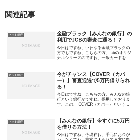
関連記事
金融ブラック【みんなの銀行】の
ネット銀行
利用でJCBの審査に通る！？
今日はですね、いわゆる金融ブラックの
方でもですね、こちらの方、jcbのオリジ
ナルシリーズのですね、一般カードを取
得できたというね、 非常に珍しい体験談
をお聞きしましたんで、そちらの方をご
紹介したいと思います。この方はね、jcb
今がチャンス【COVER（カバ
ネット銀行
がどうしても欲...
ー）】審査通過で5万円借りられ
る！
今日はですね、こちらの方、みんなの銀
行という銀行がですね、採用しておりま
す、この、 COVER（カバー）という
ね、仕組みをご紹介したいと思います。
このCOVER（カバー）を利用するとです
ね、最大5万円までが、すぐにお借りする
【みんなの銀行】今すぐに5万円
ネット銀行
ことができますん...
を借りる方法！
今日はですね、今現在ね、手元にお金が
ね、なくてね、非常に困られてる方に向