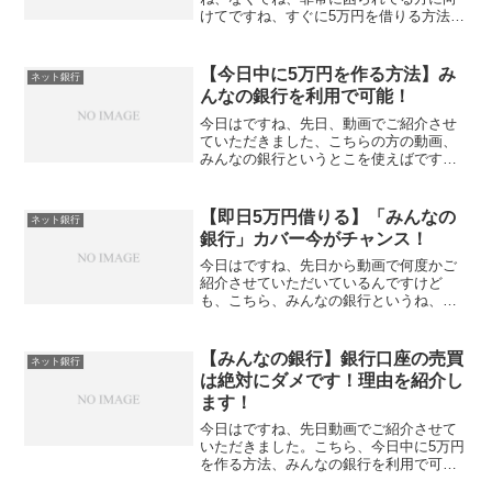
けてですね、すぐに5万円を借りる方法が
ありますんで、そちらの方をご紹介した
いと思います。それがね、このみんなの
銀行という、この銀行口座を開設するこ
【今日中に5万円を作る方法】み
ネット銀行
とによってね、それが可...
んなの銀行を利用で可能！
今日はですね、先日、動画でご紹介させ
ていただきました、こちらの方の動画、
みんなの銀行というとこを使えばです
ね、今すぐに、5万円を借りる方法があり
ますよという内容を、ちょっとご紹介さ
せていただいたんですね。で、この動画
【即日5万円借りる】「みんなの
ネット銀行
にですね、ちょっとコメン...
銀行」カバー今がチャンス！
今日はですね、先日から動画で何度かご
紹介させていただいているんですけど
も、こちら、みんなの銀行というね、日
本初のデジタルバンクという銀行がある
んですけども、デジタルバンクは、 何か
というと、すごく簡単に言うと、スマホ
【みんなの銀行】銀行口座の売買
ネット銀行
だけで全ての取引が解決で...
は絶対にダメです！理由を紹介し
ます！
今日はですね、先日動画でご紹介させて
いただきました。こちら、今日中に5万円
を作る方法、みんなの銀行を利用で可能
とかですね、 こちら、みんの銀行を利用