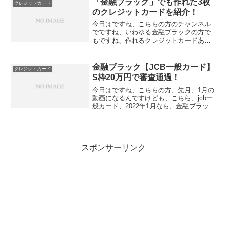
「金融ブラック」でも作れた3枚
クレジットカード
ドではないんです...
のクレジットカードを紹介！
今日はですね、こちらの方のチャンネル
でですね、いわゆる金融ブラックの方で
もですね、作れるクレジットカードあり
ますよというのでね、何種類かの、カー
ドを、ご紹介させて いただいてるんです
ね。で、その中でですね、こういう形
金融ブラック【JCB一般カード】
クレジットカード
で、例えば、ライフカード...
S枠20万円で審査通過！
今日はですね、こちらの方、先月、1月の
動画になるんですけども、こちら、jcb一
般カード、2022年1月なら、金融ブラック
の方でも、今、チャンスがありますよと
いう内容をご紹介させていただいたんで
すね。ちょうど、今が2月です。で、先
月、1月にな...
スポンサーリンク