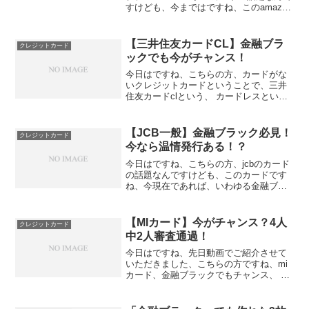
すけども、今まではですね、このamazon
マスターカードはね、この段ボールをイ
メージしたデザインのね、カードになっ
ていたんですけども、デザインが一新さ
【三井住友カードCL】金融ブラ
クレジットカード
れましてね ...
ックでも今がチャンス！
今日はですね、こちらの方、カードがな
いクレジットカードということで、三井
住友カードclという、 カードレスという
ね、珍しいクレジットカードがあるんで
すけども、このリアルカードがなくてで
すね、このスマホにね、表示されるバー
【JCB一般】金融ブラック必見！
クレジットカード
チャルカードだけで使...
今なら温情発行ある！？
今日はですね、こちらの方、jcbのカード
の話題なんですけども、このカードです
ね、今現在であれば、いわゆる金融ブラ
ックの方でも非常にね、通りやすいんじ
ゃないかという情報を聞きましたんで、
そちらの方をご紹介したいと思います。
【MIカード】今がチャンス？4人
クレジットカード
これね、メッセージで...
中2人審査通過！
今日はですね、先日動画でご紹介させて
いただきました、こちらの方ですね、mi
カード、金融ブラックでもチャンス、 シ
ョッピング枠5万円の温情発行があるとい
う動画をご紹介させていただきました。
このmiカード、あんまりメジャーなカー