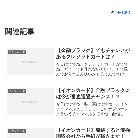
re-start
関連記事
【金融ブラック】でもチャンスが
イオンカード
あるクレジットカードは？
今日はですね、クレジットカードがです
ね、どうしても作れないということで悩
んでおられる方多いかと思うんですけど
も、よくね、楽天カードとか、こちらの
ね、イオンカードとかな、 作りやすいと
いうお話をね、聞かれて、実際申し込み
【イオンカード】金融ブラックに
イオンカード
をしても通らないという...
は今が審査通過チャンス！？
今日はですね、私、実はですね、メイン
チャンネルとしまして、このラブホーク
スというチャンネルをですね、配信して
おりまして、こちら、クレジットカード
のね、情報を中心に配信しております。
もしご興味ある方おられましたら、こち
【イオンカード】滞納すると債権
イオンカード
らの方の チャンネル登録...
回収会社から手紙が届きます！