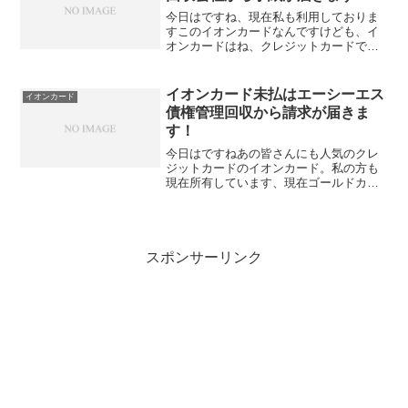
今日はですね、現在私も利用しておりま
すこのイオンカードなんですけども、イ
オンカードはね、クレジットカードです
んで、当然ながら使った分は払わないと
いけないんですけれども、このイオンカ
ードね、使った分がどうしても払えない
イオンカード未払はエーシーエス
イオンカード
場合ですね、どのようにす...
債権管理回収から請求が届きま
す！
今日はですねあの皆さんにも人気のクレ
ジットカードのイオンカード。私の方も
現在所有しています、現在ゴールドカー
ドに切り替えて使っているんですけれど
もまあイオンカードとか楽天カードなど
は、比較的持っている方が多いカードで
人気が高いカードなんです...
スポンサーリンク