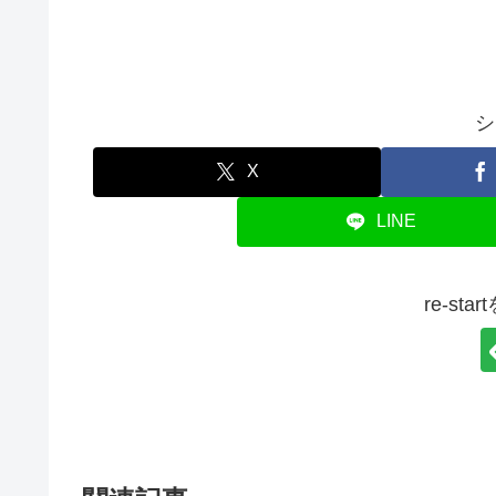
シ
X
LINE
re-st