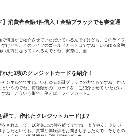
ド】消費者金融4件借入！金融ブラックでも審査通
画で何度かご紹介させていただいているんですけども、このライフ
ですけども、このライフのゴールドカードはですね、いわゆる金融
い見方になってくれるんですね。実際に、金...
作れた3枚のクレジットカードを紹介！
チャンネルでですね、いわゆる金融ブラックの方でもですね、作れ
よというのでね、何種類かの、カードを、ご紹介させて いただい
すね、こういう形で、例えば、ライフカード...
時を経て、作れたクレジットカードは？
産をされまして、10年以上の時を経てですね、ようやく、クレジ
りましたというね、貴重な体験談をお聞きしましたんで、そちらの
。よくね、自己破産から5年 開ければ、カ...