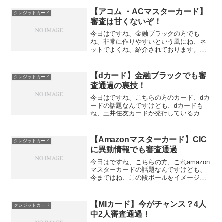
【アコム ・ACマスターカード】
クレジットカード
審査は甘くないぞ！
今日はですね、金融ブラックの方でも
ね、非常に作りやすいという風にね、ネ
ットでよくね、紹介されております。こ
の のアコムマスターカード、いわゆるこ
のアコムが発行しているクレジットカー
ドなんですけども、これ、実はですね、
【dカード】金融ブラックでも審
クレジットカード
私、個人的には、審査はね...
査通過の裏技！
今日はですね、こちらの方のカード、dカ
ードの話題なんですけども、dカードも
ね、三井住友カードが発行しているカー
ドになるんですけれども、このカード、
金融ブラックの方にも、たまにですね、
審査通りましたという方がおられまし
【Amazonマスターカード】CIC
クレジットカード
て、いわゆる温情発行てい...
に異動情報でも審査通過
今日はですね、こちらの方、これamazon
マスターカードの話題なんですけども、
今まではね、この段ボールをイメージし
ましたね、このamazonの マスターカー
ドから、新デザインのね、こういう形の
かっこいい券面に生まれ変わったんです
【MIカード】今がチャンス？4人
クレジットカード
ね。で、実際...
中2人審査通過！