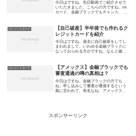
今日はですね、先日動画でご紹介させて
いただきました、こちらの方ですね、mi
カード、金融ブラックでもチャンス、 シ
ョッピング枠5万円の温情発行があるとい
う動画をご紹介させていただきました。
このmiカード、あんまりメジャーなカー
【自己破産】半年後でも作れるク
クレジットカード
ドではないんです...
レジットカードを紹介
今日はですね、過去に自己破産をしてし
まわれまして、いわゆる金融ブラックに
なっておられる方がですね、なんと破産
後たった半年しか経っていないんですけ
ども、クレジットカードが作れたという
情報をお聞きし ましたんで、そちらの方
【アメックス】金融ブラックでも
クレジットカード
をご紹介したいと思いま...
審査通過の噂の真相は？
今日はですね、金融ブラックの方でも
ね、申し込みして審査が通過するという
風に言われて、有名なね、アメックスの
話題なんですけども、私ね、メインチャ
ンネルの方で、ラブホークスというチャ
ンネル名でですね、 こういうクレジット
カード系の動画を配信して...
スポンサーリンク