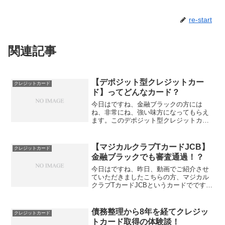
re-start
関連記事
【デポジット型クレジットカー
クレジットカード
ド】ってどんなカード？
今日はですね、金融ブラックの方には
ね、非常にね、強い味方になってもらえ
ます。このデポジット型クレジットカー
ドをご紹介したいと思います。最近ね、
この有名なのは、ネクサスカードとかで
すね、あとは、ライフカードのデポジッ
【マジカルクラブTカードJCB】
クレジットカード
トカードもあるかと思います...
金融ブラックでも審査通過！？
今日はですね、昨日、動画でご紹介させ
ていただきましたこちらの方、マジカル
クラブTカードJCBというカードでです
ね、ショッピング枠10万円の温情発行が
ありますよという内容をちょっとご紹介
させていただきました。こちらの方のカ
債務整理から8年を経てクレジッ
クレジットカード
ードなんですけども、...
トカード取得の体験談！