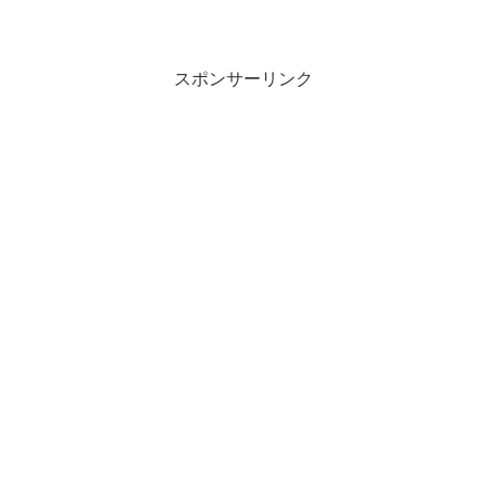
ね、2つのすごい情報を教えていただきま
して、それがこの2つになるんですけど
も、まず1つ目、 このエンジェルズライ
フカードというのは、審...
スポンサーリンク