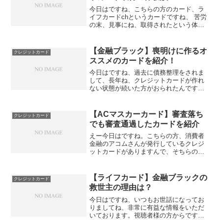
今日はですね、こちらの方のカード、ラ
イフカードchというカードですね、 苦労
の末、見事にね、取得されたという体験
談をね、お聞きしましたんで、そちらの
方をご紹介したいと思います。このライ
フカードのchのゴールドカードね、今
【金融ブラック】喪明けに作るオ
クレジットカード
回、取得されたんで ...
ススメのカードを紹介！
今日はですね、過去に債務整理をされま
して、長年ね、クレジットカードが作れ
ない状態が続いた方がおられたんですけ
ども、今はですね、なんとか網が開けて
ですね、いろんなクレジットカードを作
れたんですけども、まだ、唯一、作れな
【ACマスカーカード】審査落ち
クレジットカード
いクレジットカードとい...
でも審査通過したカードを紹介
えー今日はですね。こちらの方、消費者
金融のアコムさんが発行しているクレジ
ットカードがありますんで、そちらの方
をご紹介したいと思います。それがこち
らの方ですね、ACマスターカードという
か、 で、このマスターカードってドーン
【ライフカード】金融ブラックの
クレジットカード
って大きく書いてある...
救世主の理由は？
今日はですね、いつもお世話になってお
りましてね、非常に有益な情報をいただ
いております。視聴者様の方からです